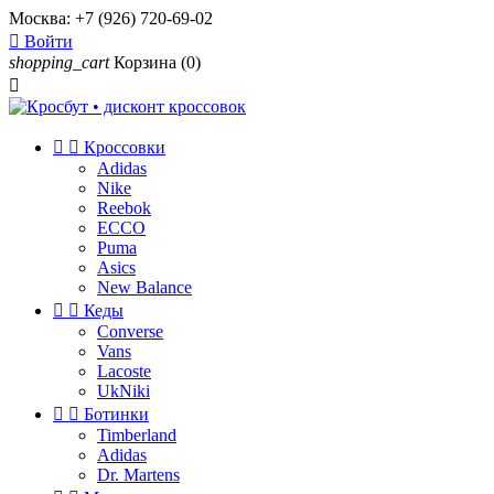
Москва:
+7 (926) 720-69-02

Войти
shopping_cart
Корзина
(0)



Кроссовки
Adidas
Nike
Reebok
ECCO
Puma
Asics
New Balance


Кеды
Converse
Vans
Lacoste
UkNiki


Ботинки
Timberland
Adidas
Dr. Martens