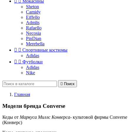


Мокасины
Sheton
Camidy
Eiffello
Admlis
Rafaello
Necosia
PinDian
Merebella


Спортивные костюмы
Adidas


Футболки
Adidas
Nike

Поиск
Главная
Модели бренда Converse
Кеды от
Маркуса Миллс Конверса
- культовой фирмы Converse
(Конверс)