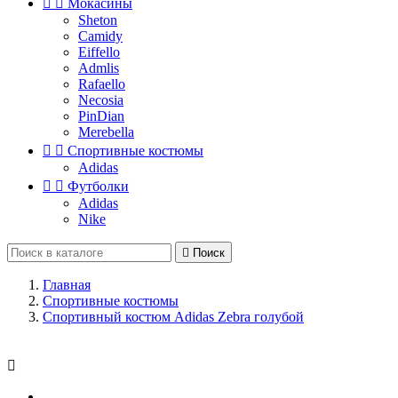


Мокасины
Sheton
Camidy
Eiffello
Admlis
Rafaello
Necosia
PinDian
Merebella


Спортивные костюмы
Adidas


Футболки
Adidas
Nike

Поиск
Главная
Спортивные костюмы
Спортивный костюм Adidas Zebra голубой
