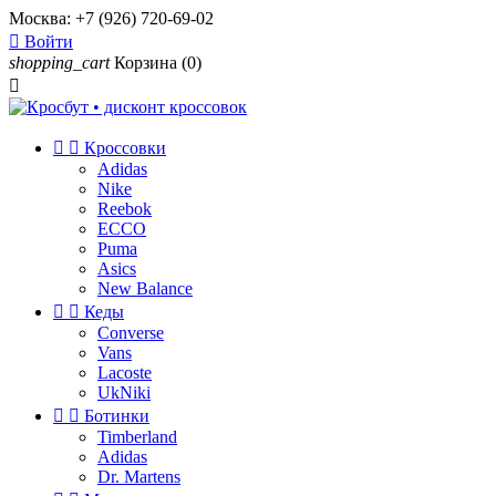
Москва:
+7 (926) 720-69-02

Войти
shopping_cart
Корзина
(0)



Кроссовки
Adidas
Nike
Reebok
ECCO
Puma
Asics
New Balance


Кеды
Converse
Vans
Lacoste
UkNiki


Ботинки
Timberland
Adidas
Dr. Martens