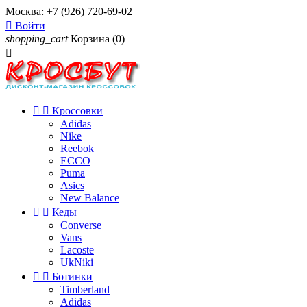
Москва:
+7 (926) 720-69-02

Войти
shopping_cart
Корзина
(0)



Кроссовки
Adidas
Nike
Reebok
ECCO
Puma
Asics
New Balance


Кеды
Converse
Vans
Lacoste
UkNiki


Ботинки
Timberland
Adidas