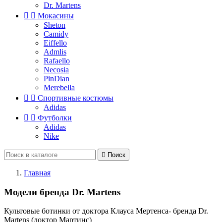
Dr. Martens


Мокасины
Sheton
Camidy
Eiffello
Admlis
Rafaello
Necosia
PinDian
Merebella


Спортивные костюмы
Adidas


Футболки
Adidas
Nike

Поиск
Главная
Модели бренда Dr. Martens
Культовые ботинки от доктора Клауса Мертенса- бренда Dr.
Martens (доктор Мартинс)