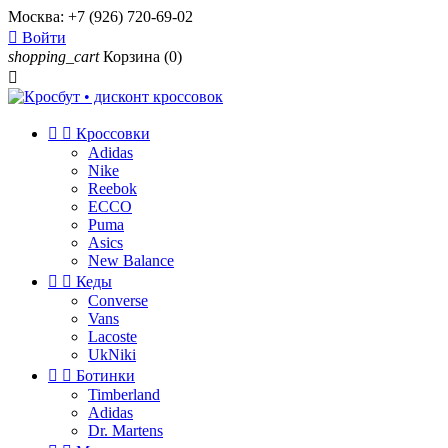
Москва:
+7 (926) 720-69-02

Войти
shopping_cart
Корзина
(0)



Кроссовки
Adidas
Nike
Reebok
ECCO
Puma
Asics
New Balance


Кеды
Converse
Vans
Lacoste
UkNiki


Ботинки
Timberland
Adidas
Dr. Martens