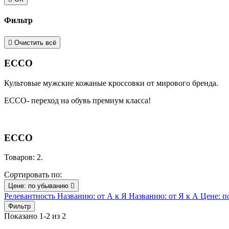
Фильтр

Очистить всё
ECCO
Культовые мужские кожаные кроссовки от мирового бренда.
ECCO- переход на обувь премиум класса!
ECCO
Товаров: 2.
Сортировать по:
Цене: по убыванию

Релевантность
Названию: от А к Я
Названию: от Я к А
Цене: п
Фильтр
Показано 1-2 из 2