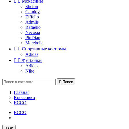


Мокасины
Sheton
Camidy
Eiffello
Admlis
Rafaello
Necosia
PinDian
Merebella


Спортивные костюмы
Adidas


Футболки
Adidas
Nike

Поиск
Главная
Кроссовки
ECCO
ECCO

ОК