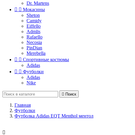
Dr. Martens


Мокасины
Sheton
Camidy
Eiffello
Admlis
Rafaello
Necosia
PinDian
Merebella


Спортивные костюмы
Adidas


Футболки
Adidas
Nike

Поиск
Главная
Футболки
Футболка Adidas EQT Menthol ментол
