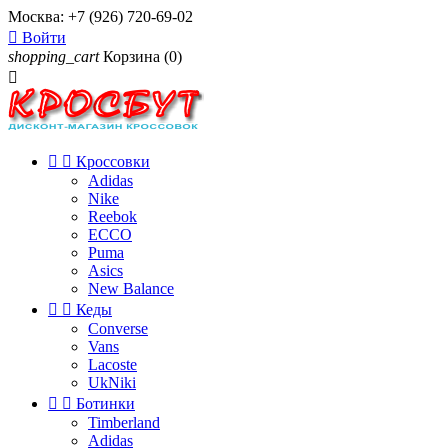
Москва:
+7 (926) 720-69-02

Войти
shopping_cart
Корзина
(0)



Кроссовки
Adidas
Nike
Reebok
ECCO
Puma
Asics
New Balance


Кеды
Converse
Vans
Lacoste
UkNiki


Ботинки
Timberland
Adidas