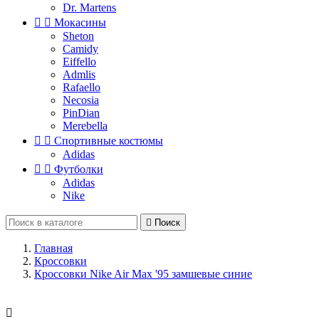
Dr. Martens


Мокасины
Sheton
Camidy
Eiffello
Admlis
Rafaello
Necosia
PinDian
Merebella


Спортивные костюмы
Adidas


Футболки
Adidas
Nike

Поиск
Главная
Кроссовки
Кроссовки Nike Air Max '95 замшевые синие
