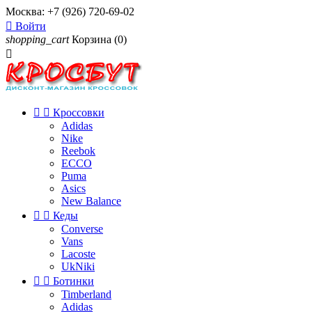
Москва:
+7 (926) 720-69-02

Войти
shopping_cart
Корзина
(0)



Кроссовки
Adidas
Nike
Reebok
ECCO
Puma
Asics
New Balance


Кеды
Converse
Vans
Lacoste
UkNiki


Ботинки
Timberland
Adidas