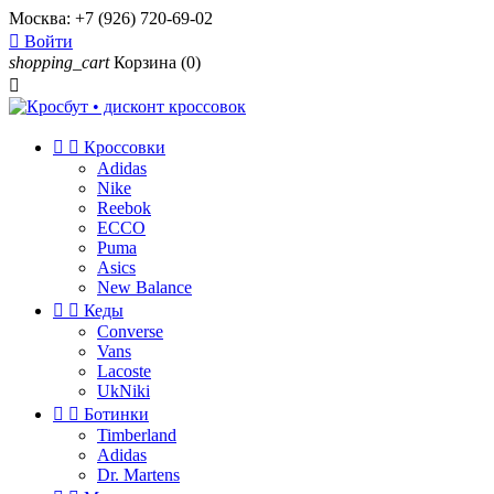
Москва:
+7 (926) 720-69-02

Войти
shopping_cart
Корзина
(0)



Кроссовки
Adidas
Nike
Reebok
ECCO
Puma
Asics
New Balance


Кеды
Converse
Vans
Lacoste
UkNiki


Ботинки
Timberland
Adidas
Dr. Martens