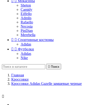


Мокасины
Sheton
Camidy
Eiffello
Admlis
Rafaello
Necosia
PinDian
Merebella


Спортивные костюмы
Adidas


Футболки
Adidas
Nike

Поиск
Главная
Кроссовки
Кроссовки Adidas Gazelle замшевые черные
