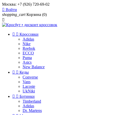
Москва:
+7 (926) 720-69-02

Войти
shopping_cart
Корзина
(0)



Кроссовки
Adidas
Nike
Reebok
ECCO
Puma
Asics
New Balance


Кеды
Converse
Vans
Lacoste
UkNiki


Ботинки
Timberland
Adidas
Dr. Martens