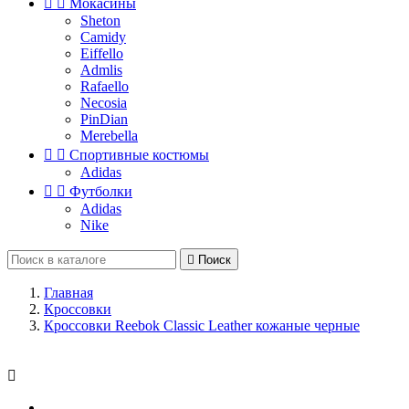


Мокасины
Sheton
Camidy
Eiffello
Admlis
Rafaello
Necosia
PinDian
Merebella


Спортивные костюмы
Adidas


Футболки
Adidas
Nike

Поиск
Главная
Кроссовки
Кроссовки Reebok Classic Leather кожаные черные
