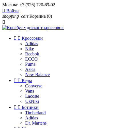
Москва:
+7 (926) 720-69-02

Войти
shopping_cart
Корзина
(0)



Кроссовки
Adidas
Nike
Reebok
ECCO
Puma
Asics
New Balance


Кеды
Converse
Vans
Lacoste
UkNiki


Ботинки
Timberland
Adidas
Dr. Martens