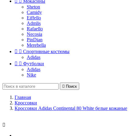


Мокасины
Sheton
Camidy
Eiffello
Admlis
Rafaello
Necosia
PinDian
Merebella


Спортивные костюмы
Adidas


Футболки
Adidas
Nike

Поиск
Главная
Кроссовки
Кроссовки Adidas Continental 80 White белые кожаные
