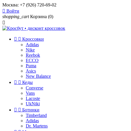
Москва:
+7 (926) 720-69-02

Войти
shopping_cart
Корзина
(0)



Кроссовки
Adidas
Nike
Reebok
ECCO
Puma
Asics
New Balance


Кеды
Converse
Vans
Lacoste
UkNiki


Ботинки
Timberland
Adidas
Dr. Martens