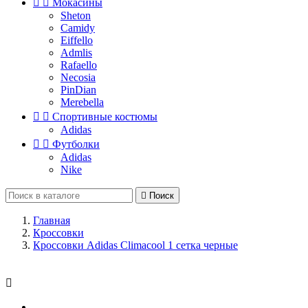


Мокасины
Sheton
Camidy
Eiffello
Admlis
Rafaello
Necosia
PinDian
Merebella


Спортивные костюмы
Adidas


Футболки
Adidas
Nike

Поиск
Главная
Кроссовки
Кроссовки Adidas Climacool 1 сетка черные
