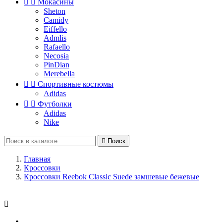


Мокасины
Sheton
Camidy
Eiffello
Admlis
Rafaello
Necosia
PinDian
Merebella


Спортивные костюмы
Adidas


Футболки
Adidas
Nike

Поиск
Главная
Кроссовки
Кроссовки Reebok Classic Suede замшевые бежевые
