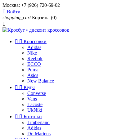
Москва:
+7 (926) 720-69-02

Войти
shopping_cart
Корзина
(0)



Кроссовки
Adidas
Nike
Reebok
ECCO
Puma
Asics
New Balance


Кеды
Converse
Vans
Lacoste
UkNiki


Ботинки
Timberland
Adidas
Dr. Martens