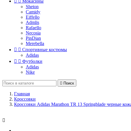


Мокасины
Sheton
Camidy
Eiffello
Admlis
Rafaello
Necosia
PinDian
Merebella


Спортивные костюмы
Adidas


Футболки
Adidas
Nike

Поиск
Главная
Кроссовки
Кроссовки Adidas Marathon TR 13 Springblade черные ко
