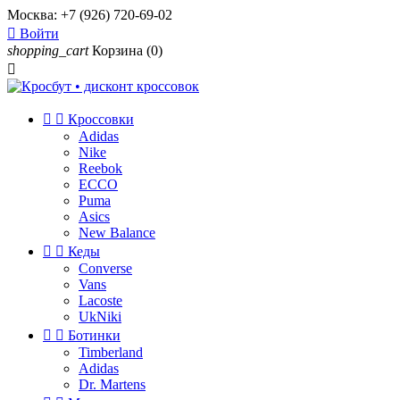
Москва:
+7 (926) 720-69-02

Войти
shopping_cart
Корзина
(0)



Кроссовки
Adidas
Nike
Reebok
ECCO
Puma
Asics
New Balance


Кеды
Converse
Vans
Lacoste
UkNiki


Ботинки
Timberland
Adidas
Dr. Martens