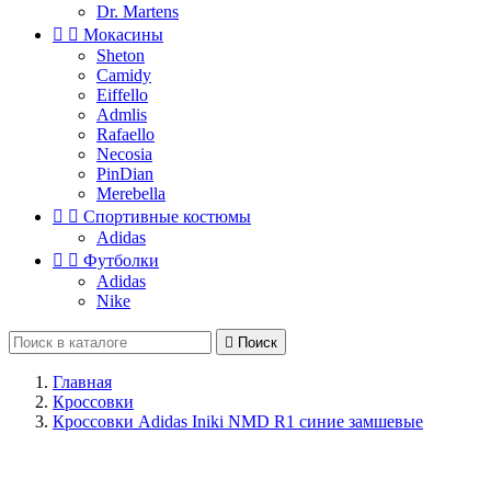
Dr. Martens


Мокасины
Sheton
Camidy
Eiffello
Admlis
Rafaello
Necosia
PinDian
Merebella


Спортивные костюмы
Adidas


Футболки
Adidas
Nike

Поиск
Главная
Кроссовки
Кроссовки Adidas Iniki NMD R1 синие замшевые