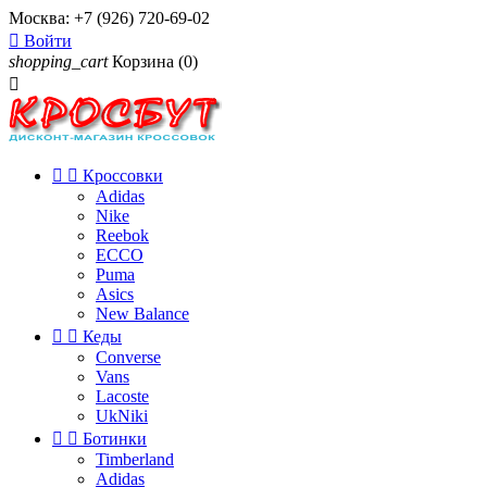
Москва:
+7 (926) 720-69-02

Войти
shopping_cart
Корзина
(0)



Кроссовки
Adidas
Nike
Reebok
ECCO
Puma
Asics
New Balance


Кеды
Converse
Vans
Lacoste
UkNiki


Ботинки
Timberland
Adidas