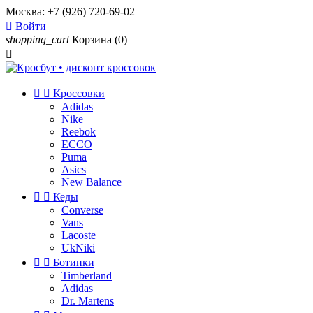
Москва:
+7 (926) 720-69-02

Войти
shopping_cart
Корзина
(0)



Кроссовки
Adidas
Nike
Reebok
ECCO
Puma
Asics
New Balance


Кеды
Converse
Vans
Lacoste
UkNiki


Ботинки
Timberland
Adidas
Dr. Martens