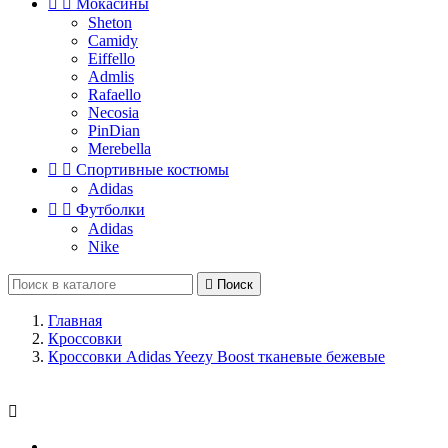


Мокасины
Sheton
Camidy
Eiffello
Admlis
Rafaello
Necosia
PinDian
Merebella


Спортивные костюмы
Adidas


Футболки
Adidas
Nike

Поиск
Главная
Кроссовки
Кроссовки Adidas Yeezy Boost тканевые бежевые
