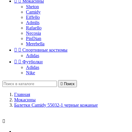


Мокасины
Sheton
Camidy
Eiffello
Admlis
Rafaello
Necosia
PinDian
Merebella


Спортивные костюмы
Adidas


Футболки
Adidas
Nike

Поиск
Главная
Мокасины
Балетки Camidy 55032-1 черные кожаные
