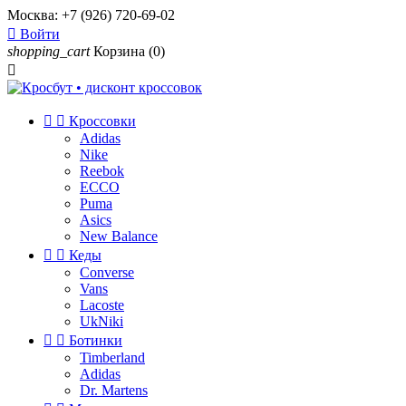
Москва:
+7 (926) 720-69-02

Войти
shopping_cart
Корзина
(0)



Кроссовки
Adidas
Nike
Reebok
ECCO
Puma
Asics
New Balance


Кеды
Converse
Vans
Lacoste
UkNiki


Ботинки
Timberland
Adidas
Dr. Martens