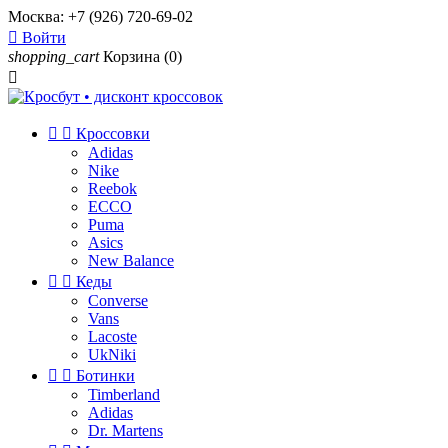
Москва:
+7 (926) 720-69-02

Войти
shopping_cart
Корзина
(0)



Кроссовки
Adidas
Nike
Reebok
ECCO
Puma
Asics
New Balance


Кеды
Converse
Vans
Lacoste
UkNiki


Ботинки
Timberland
Adidas
Dr. Martens