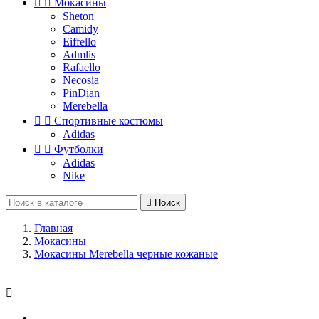


Мокасины
Sheton
Camidy
Eiffello
Admlis
Rafaello
Necosia
PinDian
Merebella


Спортивные костюмы
Adidas


Футболки
Adidas
Nike

Поиск
Главная
Мокасины
Мокасины Merebella черные кожаные
