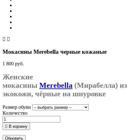


Мокасины Merebella черные кожаные
1 800 руб.
Женские
мокасины
Merebella
(Мирабелла) из
экокожи, чёрные на шнуровке
Размер обуви
Количество

В корзину