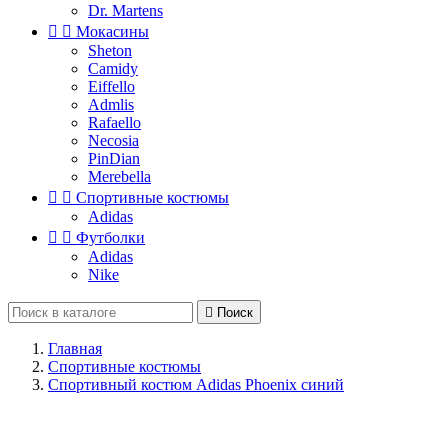
Dr. Martens


Мокасины
Sheton
Camidy
Eiffello
Admlis
Rafaello
Necosia
PinDian
Merebella


Спортивные костюмы
Adidas


Футболки
Adidas
Nike

Поиск
Главная
Спортивные костюмы
Спортивный костюм Adidas Phoenix синий