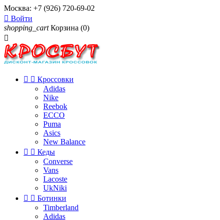
Москва:
+7 (926) 720-69-02

Войти
shopping_cart
Корзина
(0)



Кроссовки
Adidas
Nike
Reebok
ECCO
Puma
Asics
New Balance


Кеды
Converse
Vans
Lacoste
UkNiki


Ботинки
Timberland
Adidas