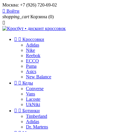
Москва:
+7 (926) 720-69-02

Войти
shopping_cart
Корзина
(0)



Кроссовки
Adidas
Nike
Reebok
ECCO
Puma
Asics
New Balance


Кеды
Converse
Vans
Lacoste
UkNiki


Ботинки
Timberland
Adidas
Dr. Martens