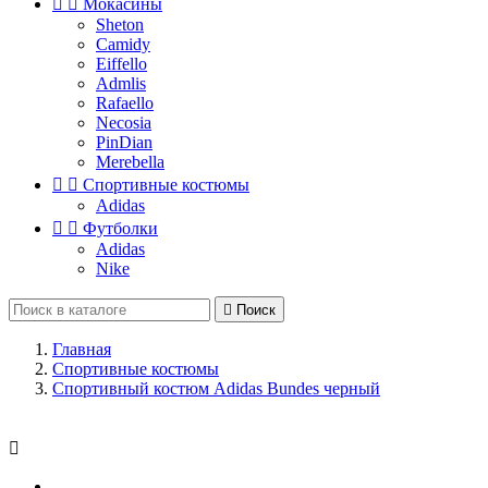


Мокасины
Sheton
Camidy
Eiffello
Admlis
Rafaello
Necosia
PinDian
Merebella


Спортивные костюмы
Adidas


Футболки
Adidas
Nike

Поиск
Главная
Спортивные костюмы
Спортивный костюм Adidas Bundes черный
