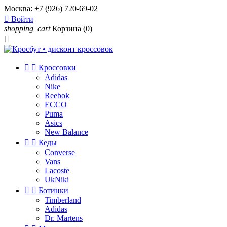
Москва:
+7 (926) 720-69-02

Войти
shopping_cart
Корзина
(0)



Кроссовки
Adidas
Nike
Reebok
ECCO
Puma
Asics
New Balance


Кеды
Converse
Vans
Lacoste
UkNiki


Ботинки
Timberland
Adidas
Dr. Martens