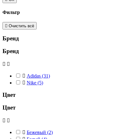
Фильтр

Очистить всё
Бренд
Бренд



Adidas
(31)

Nike
(5)
Цвет
Цвет



Бежевый
(2)