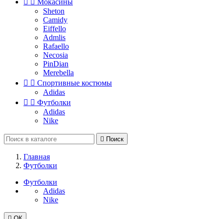


Мокасины
Sheton
Camidy
Eiffello
Admlis
Rafaello
Necosia
PinDian
Merebella


Спортивные костюмы
Adidas


Футболки
Adidas
Nike

Поиск
Главная
Футболки
Футболки
Adidas
Nike

ОК