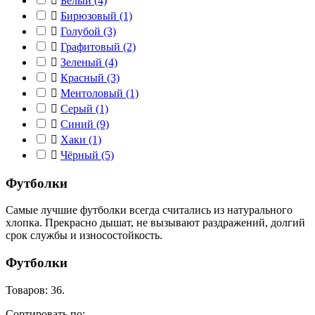

Белый
(4)

Бирюзовый
(1)

Голубой
(3)

Графитовый
(2)

Зеленый
(4)

Красный
(3)

Ментоловый
(1)

Серый
(1)

Синий
(9)

Хаки
(1)

Чёрный
(5)
Футболки
Самые лучшие футболки всегда считались из натурального
хлопка. Прекрасно дышат, не вызывают раздражений, долгий
срок службы и износостойкость.
Футболки
Товаров: 36.
Сортировать по: