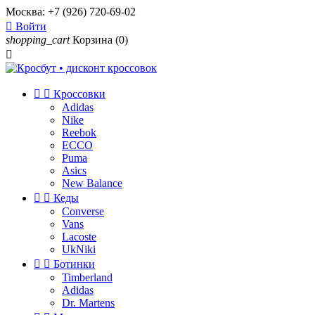
Москва:
+7 (926) 720-69-02

Войти
shopping_cart
Корзина
(0)



Кроссовки
Adidas
Nike
Reebok
ECCO
Puma
Asics
New Balance


Кеды
Converse
Vans
Lacoste
UkNiki


Ботинки
Timberland
Adidas
Dr. Martens