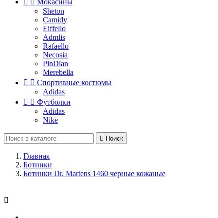


Мокасины
Sheton
Camidy
Eiffello
Admlis
Rafaello
Necosia
PinDian
Merebella


Спортивные костюмы
Adidas


Футболки
Adidas
Nike

Поиск
Главная
Ботинки
Ботинки Dr. Martens 1460 черные кожаные
