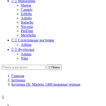


Мокасины
Sheton
Camidy
Eiffello
Admlis
Rafaello
Necosia
PinDian
Merebella


Спортивные костюмы
Adidas


Футболки
Adidas
Nike

Поиск
Главная
Ботинки
Ботинки Dr. Martens 1460 кожаные черные
