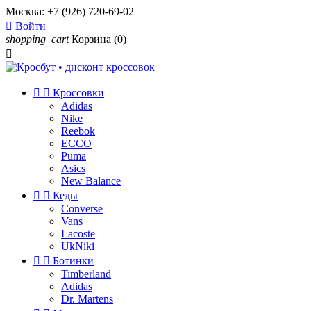
Москва:
+7 (926) 720-69-02

Войти
shopping_cart
Корзина
(0)



Кроссовки
Adidas
Nike
Reebok
ECCO
Puma
Asics
New Balance


Кеды
Converse
Vans
Lacoste
UkNiki


Ботинки
Timberland
Adidas
Dr. Martens