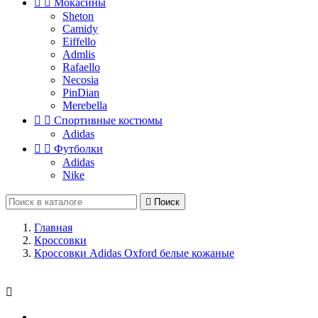


Мокасины
Sheton
Camidy
Eiffello
Admlis
Rafaello
Necosia
PinDian
Merebella


Спортивные костюмы
Adidas


Футболки
Adidas
Nike

Поиск
Главная
Кроссовки
Кроссовки Adidas Oxford белые кожаные
