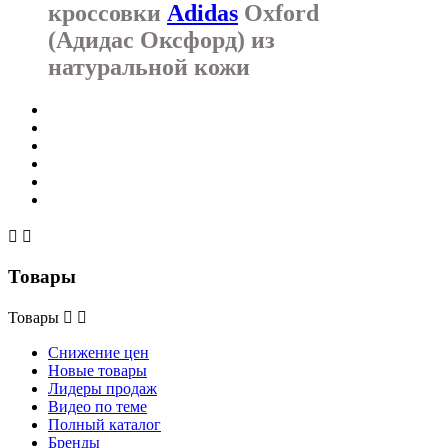
кроссовки
Adidas
Oxford
(Адидас Оксфорд) из
натуральной кожи


Товары
Товары


Снижение цен
Новые товары
Лидеры продаж
Видео по теме
Полный каталог
Бренды