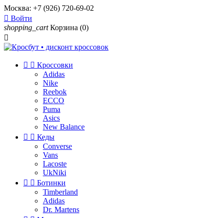
Москва:
+7 (926) 720-69-02

Войти
shopping_cart
Корзина
(0)



Кроссовки
Adidas
Nike
Reebok
ECCO
Puma
Asics
New Balance


Кеды
Converse
Vans
Lacoste
UkNiki


Ботинки
Timberland
Adidas
Dr. Martens