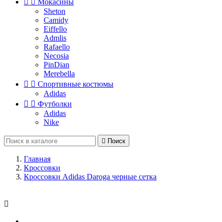


Мокасины
Sheton
Camidy
Eiffello
Admlis
Rafaello
Necosia
PinDian
Merebella


Спортивные костюмы
Adidas


Футболки
Adidas
Nike

Поиск
Главная
Кроссовки
Кроссовки Adidas Daroga черные сетка
