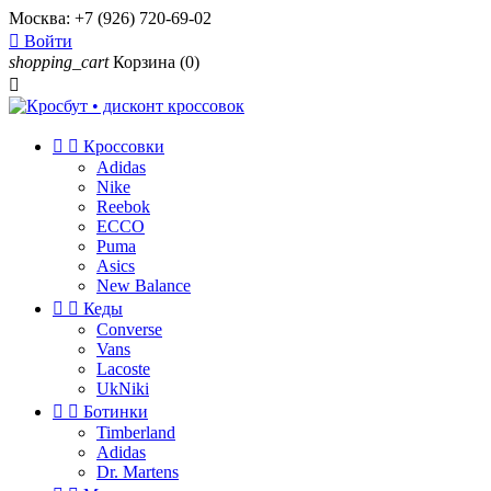
Москва:
+7 (926) 720-69-02

Войти
shopping_cart
Корзина
(0)



Кроссовки
Adidas
Nike
Reebok
ECCO
Puma
Asics
New Balance


Кеды
Converse
Vans
Lacoste
UkNiki


Ботинки
Timberland
Adidas
Dr. Martens