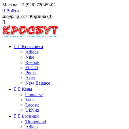
Москва:
+7 (926) 720-69-02

Войти
shopping_cart
Корзина
(0)



Кроссовки
Adidas
Nike
Reebok
ECCO
Puma
Asics
New Balance


Кеды
Converse
Vans
Lacoste
UkNiki


Ботинки
Timberland
Adidas