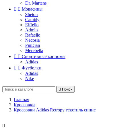
Dr. Martens


Мокасины
Sheton
Camidy
Eiffello
Admlis
Rafaello
Necosia
PinDian
Merebella


Спортивные костюмы
Adidas


Футболки
Adidas
Nike

Поиск
Главная
Кроссовки
Кроссовки Adidas Retropy текстиль синие
