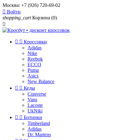
Москва:
+7 (926) 720-69-02

Войти
shopping_cart
Корзина
(0)



Кроссовки
Adidas
Nike
Reebok
ECCO
Puma
Asics
New Balance


Кеды
Converse
Vans
Lacoste
UkNiki


Ботинки
Timberland
Adidas
Dr. Martens