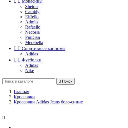


Мокасины
Sheton
Camidy
Eiffello
Admlis
Rafaello
Necosia
PinDian
Merebella


Спортивные костюмы
Adidas


Футболки
Adidas
Nike

Поиск
Главная
Кроссовки
Кроссовки Adidas Jeans бело-синие
