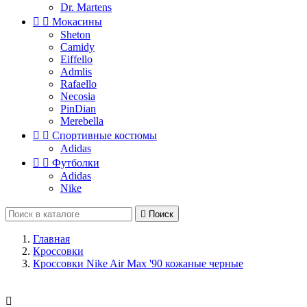
Dr. Martens


Мокасины
Sheton
Camidy
Eiffello
Admlis
Rafaello
Necosia
PinDian
Merebella


Спортивные костюмы
Adidas


Футболки
Adidas
Nike

Поиск
Главная
Кроссовки
Кроссовки Nike Air Max '90 кожаные черные
