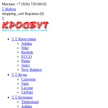
Москва:
+7 (926) 720-69-02

Войти
shopping_cart
Корзина
(0)



Кроссовки
Adidas
Nike
Reebok
ECCO
Puma
Asics
New Balance


Кеды
Converse
Vans
Lacoste
UkNiki


Ботинки
Timberland
Adidas