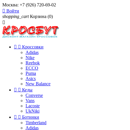
Москва:
+7 (926) 720-69-02

Войти
shopping_cart
Корзина
(0)



Кроссовки
Adidas
Nike
Reebok
ECCO
Puma
Asics
New Balance


Кеды
Converse
Vans
Lacoste
UkNiki


Ботинки
Timberland
Adidas