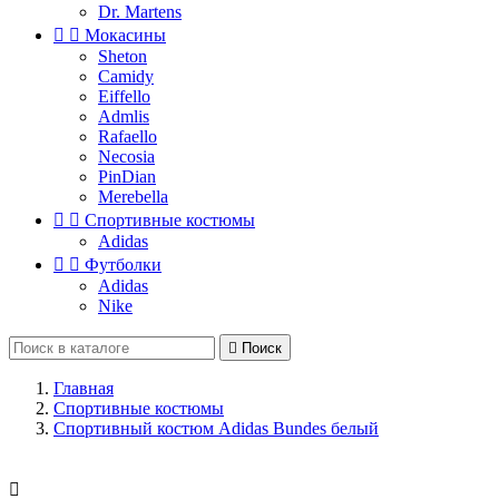
Dr. Martens


Мокасины
Sheton
Camidy
Eiffello
Admlis
Rafaello
Necosia
PinDian
Merebella


Спортивные костюмы
Adidas


Футболки
Adidas
Nike

Поиск
Главная
Спортивные костюмы
Спортивный костюм Adidas Bundes белый
