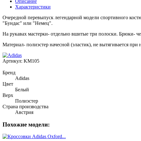
Описание
Характеристики
Очередной перевыпуск легендарной модели спортивного костюма
"Бундас" или "Немец".
На рукавах мастерки- отдельно вшитые три полоски. Брюки- че
Материал- полиэстер начесной (эластик), не вытягивается при н
Артикул:
KM105
Бренд
Adidas
Цвет
Белый
Верх
Полиэстер
Страна производства
Австрия
Похожие модели: