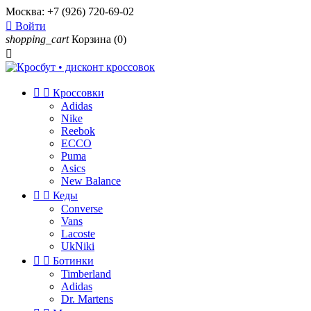
Москва:
+7 (926) 720-69-02

Войти
shopping_cart
Корзина
(0)



Кроссовки
Adidas
Nike
Reebok
ECCO
Puma
Asics
New Balance


Кеды
Converse
Vans
Lacoste
UkNiki


Ботинки
Timberland
Adidas
Dr. Martens