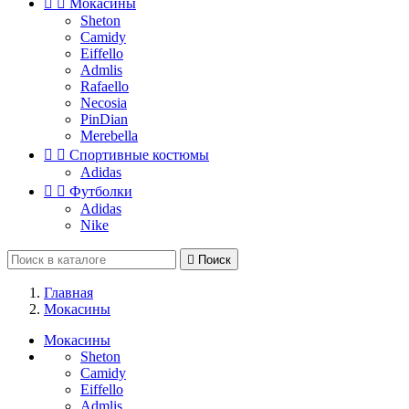


Мокасины
Sheton
Camidy
Eiffello
Admlis
Rafaello
Necosia
PinDian
Merebella


Спортивные костюмы
Adidas


Футболки
Adidas
Nike

Поиск
Главная
Мокасины
Мокасины
Sheton
Camidy
Eiffello
Admlis