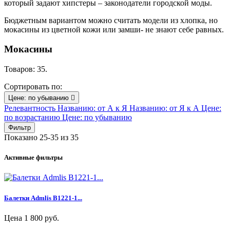
который задают хипстеры – законодатели городской моды.
Бюджетным вариантом можно считать модели из хлопка, но
мокасины из цветной кожи или замши- не знают себе равных.
Мокасины
Товаров: 35.
Сортировать по:
Цене: по убыванию

Релевантность
Названию: от А к Я
Названию: от Я к А
Цене:
по возрастанию
Цене: по убыванию
Фильтр
Показано 25-35 из 35
Активные фильтры
Балетки Admlis B1221-1...
Цена
1 800 руб.