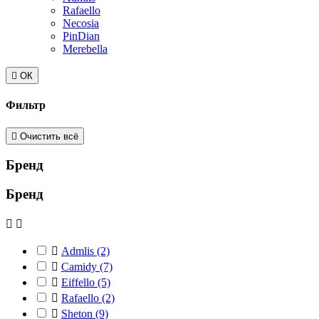
Rafaello
Necosia
PinDian
Merebella

ОК
Фильтр

Очистить всё
Бренд
Бренд



Admlis
(2)

Camidy
(7)

Eiffello
(5)

Rafaello
(2)

Sheton
(9)