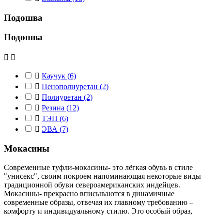
Подошва
Подошва



Каучук
(6)

Пенополиуретан
(2)

Полиуретан
(2)

Резина
(12)

ТЭП
(6)

ЭВА
(7)
Мокасины
Современные туфли-мокасины- это лёгкая обувь в стиле
"унисекс", своим покроем напоминающая некоторые виды
традиционной обуви североамериканских индейцев.
Мокасины- прекрасно вписываются в динамичные
современные образы, отвечая их главному требованию –
комфорту и индивидуальному стилю. Это особый образ,